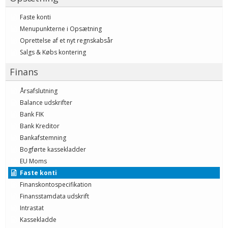
Faste konti
Menupunkterne i Opsætning
Oprettelse af et nyt regnskabsår
Salgs & Købs kontering
Finans
Årsafslutning
Balance udskrifter
Bank FIK
Bank Kreditor
Bankafstemning
Bogførte kassekladder
EU Moms
Faste konti
Finanskontospecifikation
Finansstamdata udskrift
Intrastat
Kassekladde